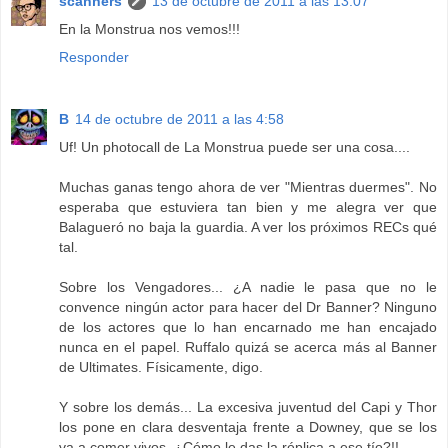
scanners
13 de octubre de 2011 a las 13:07
En la Monstrua nos vemos!!!
Responder
B
14 de octubre de 2011 a las 4:58
Uf! Un photocall de La Monstrua puede ser una cosa....
Muchas ganas tengo ahora de ver "Mientras duermes". No
esperaba que estuviera tan bien y me alegra ver que
Balagueró no baja la guardia. A ver los próximos RECs qué
tal.
Sobre los Vengadores... ¿A nadie le pasa que no le
convence ningún actor para hacer del Dr Banner? Ninguno
de los actores que lo han encarnado me han encajado
nunca en el papel. Ruffalo quizá se acerca más al Banner
de Ultimates. Físicamente, digo.
Y sobre los demás... La excesiva juventud del Capi y Thor
los pone en clara desventaja frente a Downey, que se los
va a comer vivos. ¿Cómo le das la réplica a ese tío?!!