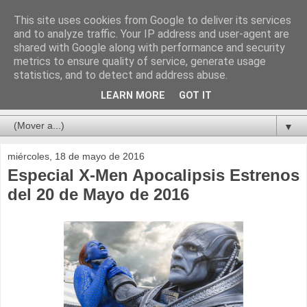
This site uses cookies from Google to deliver its services
and to analyze traffic. Your IP address and user-agent are
shared with Google along with performance and security
metrics to ensure quality of service, generate usage
statistics, and to detect and address abuse.
LEARN MORE
GOT IT
▼
miércoles, 18 de mayo de 2016
Especial X-Men Apocalipsis Estrenos
del 20 de Mayo de 2016