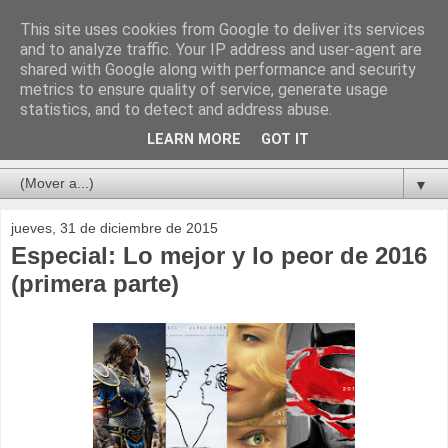
This site uses cookies from Google to deliver its services
and to analyze traffic. Your IP address and user-agent are
shared with Google along with performance and security
metrics to ensure quality of service, generate usage
statistics, and to detect and address abuse.
LEARN MORE
GOT IT
▼
jueves, 31 de diciembre de 2015
Especial: Lo mejor y lo peor de 2016
(primera parte)