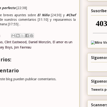
n perfecto
[22:38]
Suscríbe
e breves
apuntes sobre
El Niño
[24:30] y
#Chef
de vuestros comentarios [31:10] y repasaremos la
emana [37:55] .
4
so
,
Clint Eastwood
,
Daniel Monzón
,
El amor es un
rsey Boys
,
Jon Favreau
Sígueno
rios:
entario
este blog pueden publicar comentarios.
Síguenos
Tweets p
Scanners