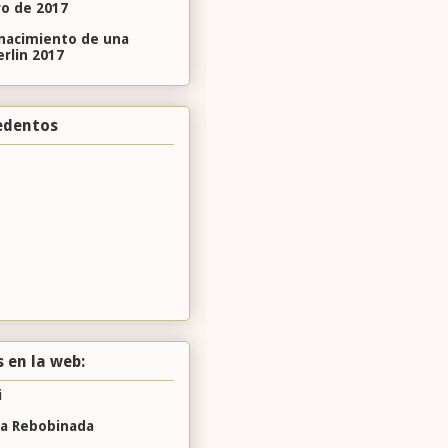
ro de 2017
l nacimiento de una
erlin 2017
edentos
 en la web:
i
la Rebobinada