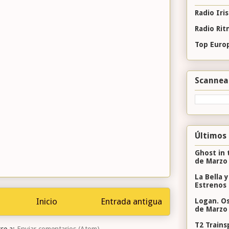
Radio Iris
Radio Ri
Top Euro
Scannea
Últimos
Ghost in 
de Marzo
La Bella y
Estrenos 
Inicio
Entrada antigua
Logan. Os
de Marzo
T2 Trains
rse a:
Enviar comentarios (Atom)