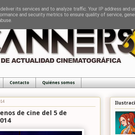
eliver its services and to analyze traffic. Your IP address and 
ormance and security metrics to ensure quality of service, gen
abuse.
Contacto
Quiénes somos
014
Ilustrac
renos de cine del 5 de
2014