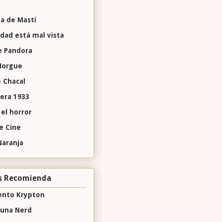
a de Mastí
idad está mal vista
e Pandora
 Morgue
e Chacal
vera 1933
 el horror
de Cine
Naranja
s Recomienda
nto Krypton
 una Nerd