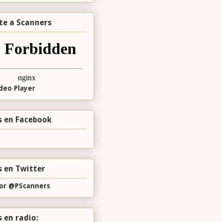
te a Scanners
s en Facebook
 en Twitter
or @PScanners
 en radio: