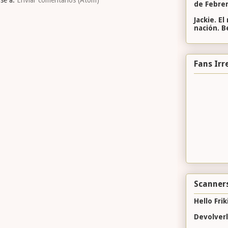
de Febre
Jackie. E
nación. B
Fans Irr
Scanners
Hello Frik
Devolver