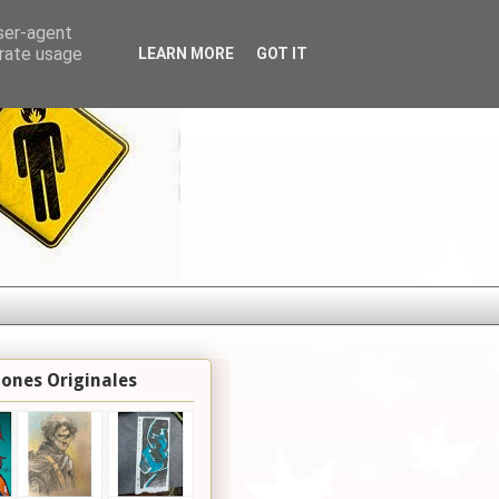
user-agent
erate usage
LEARN MORE
GOT IT
iones Originales