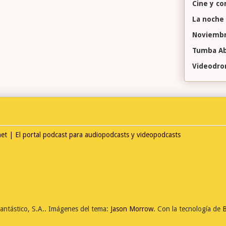
Cine y c
La noche
Noviembr
Tumba Ab
Videodr
antástico, S.A.. Imágenes del tema:
Jason Morrow
. Con la tecnología de
B