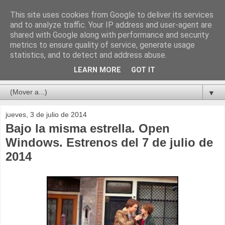
This site uses cookies from Google to deliver its services
and to analyze traffic. Your IP address and user-agent are
shared with Google along with performance and security
metrics to ensure quality of service, generate usage
statistics, and to detect and address abuse.
LEARN MORE
GOT IT
▼
jueves, 3 de julio de 2014
Bajo la misma estrella. Open
Windows. Estrenos del 7 de julio de
2014